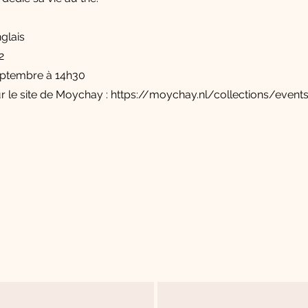
nglais
2
eptembre à 14h30
ur le site de Moychay :
https://moychay.nl/collections/event