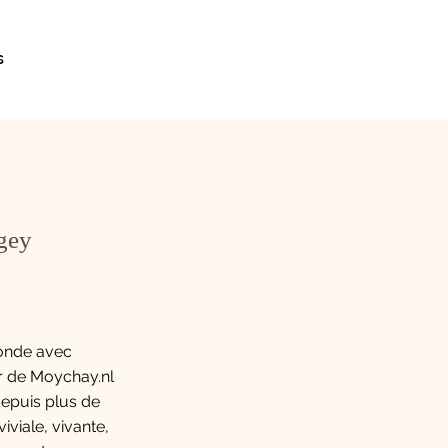
s
rgey
onde avec
r de Moychay.nl
epuis plus de
iviale, vivante,