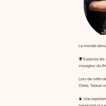
Le monde dans 
🌍 Explorez le
voyageur du thé
Lors de cette d
Chine, Taïwan o
🍵 Une expérien
passionné qui a 