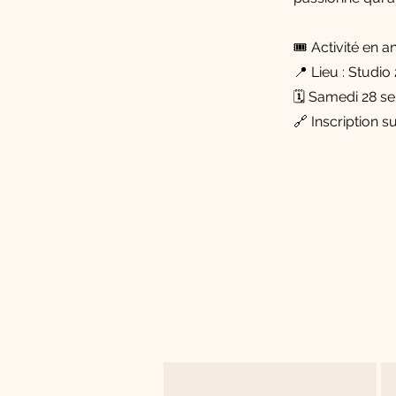
🎟 Activité en a
📍 Lieu : Studio 
🗓 Samedi 28 s
🔗 Inscription s