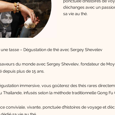
ponctuée d’histoires de vo
d’échanges avec un passion
sa vie au thé.
une tasse – Dégustation de thé avec Sergey Shevelev
s saveurs du monde avec Sergey Shevelev, fondateur de Moyc
 depuis plus de 15 ans.
égustation immersive, vous goûterez des thés rares directe
u Thaïlande, infusés selon la méthode traditionnelle Gong Fu 
ce conviviale, vivante, ponctuée d’histoires de voyage et d’
dédié sa vie au thé.